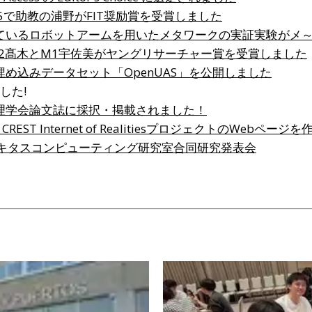
25で助教の浦野がFIT奨励賞を受賞しました
ているロボットアームを用いたメタワークの実証実験がメ
にてM2髙木とM1宇佐美がヤングリサーチャー賞を受賞しました
め込みデータセット「OpenUAS」を公開しました
した!
理学会論文誌に採択・掲載されました！
REST Internet of RealitiesプロジェクトのWebペー
ビキタスコンピューティング研究室合同研究発表会