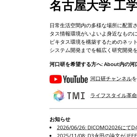
名古屋大学 工
日常生活空間内の多様な場所に配置
タス情報環境がいよいよ身近なもの
ビキタス環境を構築するためのネッ
システム開発までを幅広く研究開発
河口研を希望する方へ: About内
を
河口研チャンネル
ライフスタイル革命
お知らせ
2026/06/26
:
DICOMO2026
2025/11/08
:
D3永田の論文が IEEE A