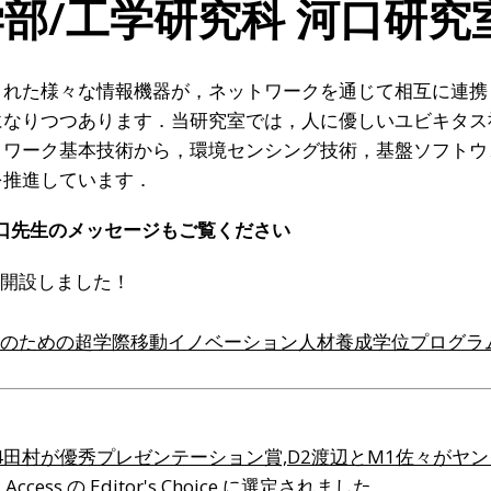
学部/工学研究科 河口研究
された様々な情報機器が，ネットワークを通じて相互に連携
になりつつあります．当研究室では，人に優しいユビキタス
トワーク基本技術から，環境センシング技術，基盤ソフトウ
を推進しています．
の河口先生のメッセージもご覧ください
開設しました！
のための超学際移動イノベーション人材養成学位プログラ
にてD4田村が優秀プレゼンテーション賞,D2渡辺とM1佐々が
ccess の Editor's Choice に選定されました