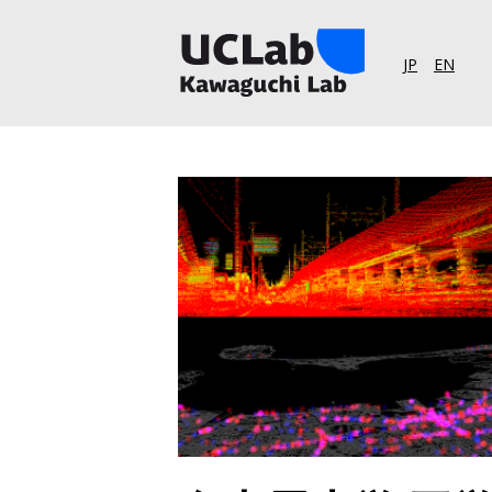
JP
EN