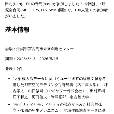
田村(tam)、D1の寺島(haru)が参加しました！ 今回は、4研
究会合同(MBL, DPS, ITS, SeMI)開催で、100人近くの参加者
がいました。
基本情報
会場：沖縄県宮古島市未来創造センター
期間：2026/5/13 - 2026/5/15
発表：2件
"大規模人流データに基づくユーザ固有の移動文脈を考
慮した都市空間モデリング", 寺島青（名古屋大学），坪
内孝太，山口修司（LINEヤフー株式会社），田村直樹，
庄子和之，河口信夫，米澤拓郎（名古屋大学）
"モビリティとモティリティの視点からみた社会的孤
立・孤独の発生メカニズム— 地域住民調査データに基